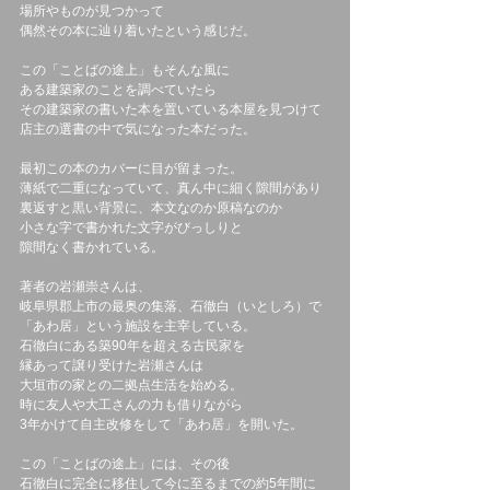
場所やものが見つかって
偶然その本に辿り着いたという感じだ。
この「ことばの途上」もそんな風に
ある建築家のことを調べていたら
その建築家の書いた本を置いている本屋を見つけて
店主の選書の中で気になった本だった。
最初この本のカバーに目が留まった。
薄紙で二重になっていて、真ん中に細く隙間があり
裏返すと黒い背景に、本文なのか原稿なのか
小さな字で書かれた文字がびっしりと
隙間なく書かれている。
著者の岩瀬崇さんは、
岐阜県郡上市の最奥の集落、石徹白（いとしろ）で
「あわ居」という施設を主宰している。
石徹白にある築90年を超える古民家を
縁あって譲り受けた岩瀬さんは
大垣市の家との二拠点生活を始める。
時に友人や大工さんの力も借りながら
3年かけて自主改修をして「あわ居」を開いた。
この「ことばの途上」には、その後
石徹白に完全に移住して今に至るまでの約5年間に