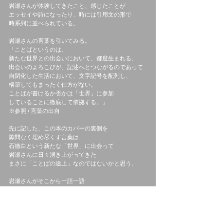
岩瀬さんが体験してきたこと、感じたことが
エッセイや詩になったり、時には引用文の形で
時系列に並べられている。
岩瀬さんの言葉を引いてみる。
「ことばというのは、
新たな世界との出会いにおいて、都度生まれる。
出会いのよろこびが、記述へとつながるのであって
自閉化した生活において、文字記号を配列し、
構築してもまったく仕方がない。
ことばが書けるか否かは「世界」に参加
していることに徹底して依拠する。」
※参照 / 言葉の出自
先に記した、この本のカバーの裏側を
隙間なく埋め尽くす言葉は
石徹白という新たな「世界」に出会って
岩瀬さんに日々湧き上がってきた
まさに「ことばの途上」なのではないかと思う。
岩瀬さんがそこから一語一語
丁寧に選びながら、綴った一編一編を辿ると
岩瀬さんの身体に直に触れている感覚がある。
その接触で感じる温度は、今度は読者の内から
何か新たなことばが生まれる種火